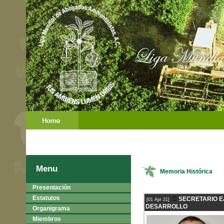
Menu
Memoria Histórica
Presentación
::
Estatutos
SECRETARIO E
[01 Apr 21]
DESARROLLO
Organigrama
Miembros