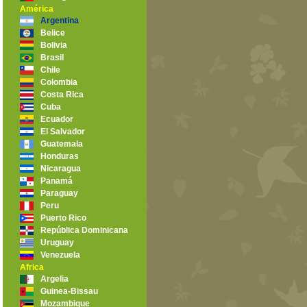
América
Argentina
Belice
Bolivia
Brasil
Chile
Colombia
Costa Rica
Cuba
Ecuador
El Salvador
Guatemala
Honduras
Nicaragua
Panamá
Paraguay
Peru
Puerto Rico
República Dominicana
Uruguay
Venezuela
Africa
Argelia
Guinea-Bissau
Mozambique