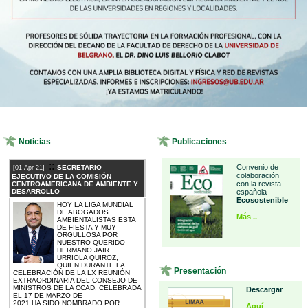
Noticias
Publicaciones
::
Convenio de
SECRETARIO
[01 Apr 21]
colaboración
EJECUTIVO DE LA COMISIÓN
con la revista
CENTROAMERICANA DE AMBIENTE Y
DESARROLLO
española
Ecosostenible
HOY LA LIGA MUNDIAL
DE ABOGADOS
Más ..
AMBIENTALISTAS ESTA
DE FIESTA Y MUY
ORGULLOSA POR
NUESTRO QUERIDO
HERMANO JAIR
URRIOLA QUIROZ,
QUIEN DURANTE LA
Presentación
CELEBRACIÓN DE LA LX REUNIÓN
EXTRAORDINARIA DEL CONSEJO DE
MINISTROS DE LA CCAD, CELEBRADA
Descargar
EL 17 DE MARZO DE
2021 HA SIDO NOMBRADO POR
Aquí