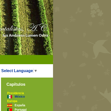
Select Language
▼
Capítulos
Presidencia
México
Europa
España
Portugal